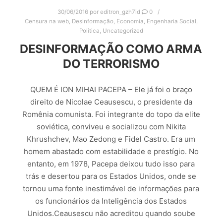
30/06/2016
por
editron_gzh7id
0
Censura na web
,
Desinformação
,
Economia
,
Engenharia Social
,
Politica
,
Uncategorized
DESINFORMAÇÃO COMO ARMA
DO TERRORISMO
QUEM É ION MIHAI PACEPA – Ele já foi o braço
direito de Nicolae Ceausescu, o presidente da
Romênia comunista. Foi integrante do topo da elite
soviética, conviveu e socializou com Nikita
Khrushchev, Mao Zedong e Fidel Castro. Era um
homem abastado com estabilidade e prestígio. No
entanto, em 1978, Pacepa deixou tudo isso para
trás e desertou para os Estados Unidos, onde se
tornou uma fonte inestimável de informações para
os funcionários da Inteligência dos Estados
Unidos.Ceausescu não acreditou quando soube