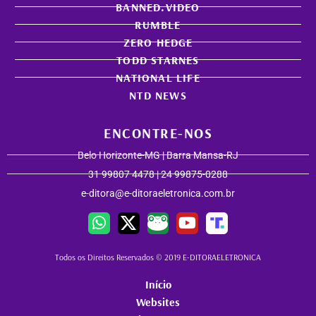
BANNED.VIDEO
RUMBLE
ZERO HEDGE
TODD STARNES
NATIONAL LIFE
NTD NEWS
ENCONTRE-NOS
Belo Horizonte-MG | Barra Mansa-RJ
31 99807 4478 | 24 99875-0288
e-ditora@e-ditoraeletronica.com.br
Todos os Direitos Reservados © 2019 E-DITORAELETRONICA
Início
Websites