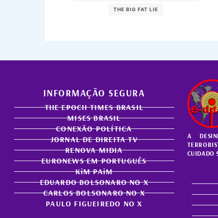
THE BIG FAT LIE
INFORMAÇÃO SEGURA
THE EPOCH TIMES BRASIL
MISES BRASIL
CONEXÃO POLÍTICA
A DESI
JORNAL DE DIREITA TV
TERRORIS
RENOVA MIDIA
CUIDADO 
EURONEWS EM PORTUGUÊS
KiM PAiM
EDUARDO BOLSONARO NO X
CARLOS BOLSONARO NO X
PAULO FIGUEIREDO NO X