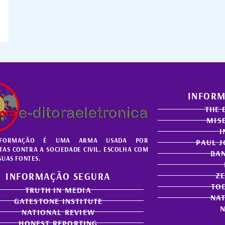
INFORM
THE 
MISE
I
NFORMAÇÃO É UMA ARMA USADA POR
PAUL 
TAS CONTRA A SOCIEDADE CIVIL. ESCOLHA COM
BA
SUAS FONTES.
INFORMAÇÃO SEGURA
Z
TO
TRUTH IN MEDIA
NAT
GATESTONE INSTITUTE
NATIONAL REVIEW
HONEST REPORTING