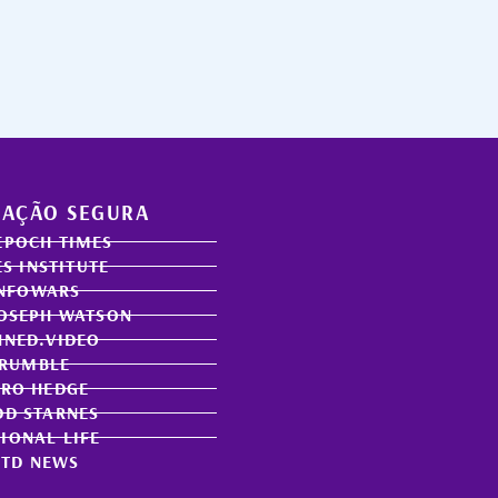
AÇÃO SEGURA
EPOCH TIMES
S INSTITUTE
NFOWARS
JOSEPH WATSON
NNED.VIDEO
RUMBLE
ERO HEDGE
DD STARNES
IONAL LIFE
NTD NEWS