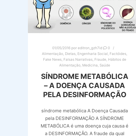
01/05/2016
por
editron_gzh7id
0
Alimentação
,
Dietas
,
Engenharia Social
,
Factóides
,
Fake News
,
Falsas Narrativas
,
Fraude
,
Hábitos de
Alimentação
,
Medicina
,
Saúde
SÍNDROME METABÓLICA
– A DOENÇA CAUSADA
PELA DESINFORMAÇÃO
síndrome metabólica A Doença Causada
pela DESINFORMAÇÃO A SÍNDROME
METABÓLICA é uma doença cuja causa é
a DESINFORMAÇÃO. A fraude da qual