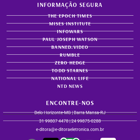
INFORMAÇÃO SEGURA
THE EPOCH TIMES
MISES INSTITUTE
INFOWARS
PAUL JOSEPH WATSON
BANNED.VIDEO
RUMBLE
ZERO HEDGE
TODD STARNES
NATIONAL LIFE
NTD NEWS
ENCONTRE-NOS
Belo Horizonte-MG | Barra Mansa-RJ
31 99807 4478 | 24 99875-0288
e-ditora@e-ditoraeletronica.com.br