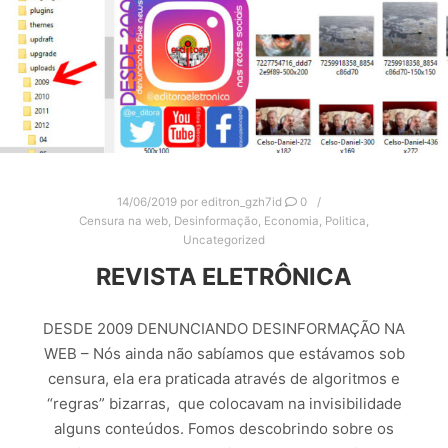
14/06/2019
por
editron_gzh7id
0
Censura na web
,
Desinformação
,
Economia
,
Politica
,
Uncategorized
REVISTA ELETRÔNICA
DESDE 2009 DENUNCIANDO DESINFORMAÇÃO NA
WEB – Nós ainda não sabíamos que estávamos sob
censura, ela era praticada através de algoritmos e
“regras” bizarras, que colocavam na invisibilidade
alguns conteúdos. Fomos descobrindo sobre os