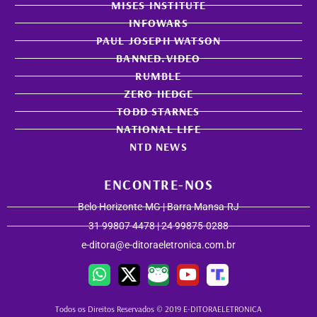
MISES INSTITUTE
INFOWARS
PAUL JOSEPH WATSON
BANNED.VIDEO
RUMBLE
ZERO HEDGE
TODD STARNES
NATIONAL LIFE
NTD NEWS
ENCONTRE-NOS
Belo Horizonte-MG | Barra Mansa-RJ
31 99807 4478 | 24 99875-0288
e-ditora@e-ditoraeletronica.com.br
Todos os Direitos Reservados © 2019 E-DITORAELETRONICA