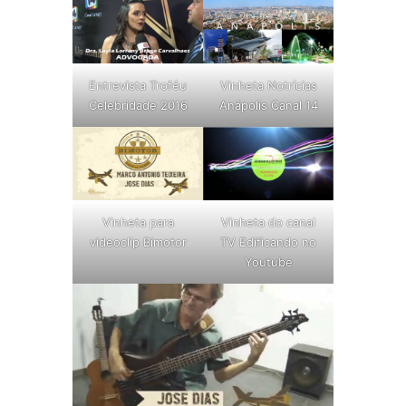
Entrevista Troféu
Vinheta Notrícias
Celebridade 2016
Anápolis Canal 14
Vinheta para
Vinheta do canal
videoclip Bimotor
TV Edificando no
Youtube