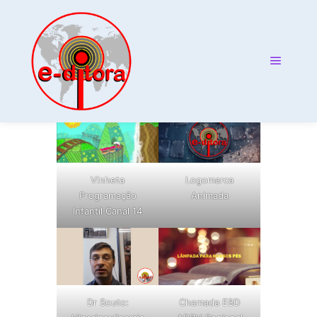
VÍDEOS
Logomarca
Vinheta
Animada
Programação
Infantil Canal 14
Dr Souto:
Chamada EBD