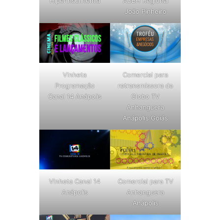
Hiperinsulinemia
ADBH Regional
João Pinheiro
Vinheta
Comercial para
Programação
retransmissora da
Canal 14 Anápolis
Globo TV
Anhanguera
Anápolis Goiás
Vinheta Canal 14
Comercial para TV
Anápolis
Anhanguera
Anápolis