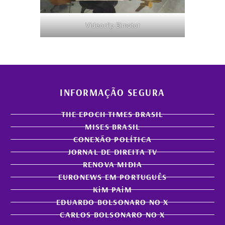
Videoclip Bimotor
INFORMAÇÃO SEGURA
THE EPOCH TIMES BRASIL
MISES BRASIL
CONEXÃO POLÍTICA
JORNAL DE DIREITA TV
RENOVA MIDIA
EURONEWS EM PORTUGUÊS
KiM PAiM
EDUARDO BOLSONARO NO X
CARLOS BOLSONARO NO X